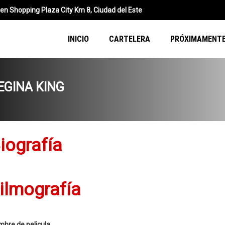
n Shopping Plaza City Km 8, Ciudad del Este
INICIO
CARTELERA
PRÓXIMAMENT
EGINA KING
iografía
ilmografía
bre de pelicula