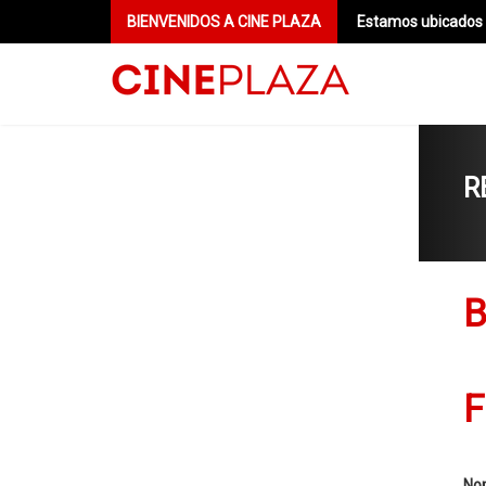
BIENVENIDOS A CINE PLAZA
Estamos ubicados e
R
B
F
Nom