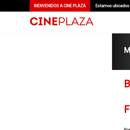
BIENVENIDOS A CINE PLAZA
Estamos ubicados e
M
B
F
Nom